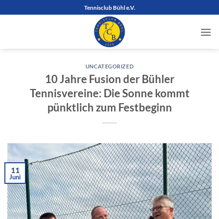
Zum
Tennisclub Bühl e.V.
Inhalt
springen
UNCATEGORIZED
10 Jahre Fusion der Bühler
Tennisvereine: Die Sonne kommt
pünktlich zum Festbeginn
11
Juni