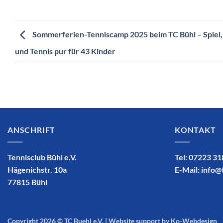
Sommerferien-Tenniscamp 2025 beim TC Bühl – Spiel,
und Tennis pur für 43 Kinder
ANSCHRIFT
KONTAKT
Tennisclub Bühl e.V.
Tel: 07223 3
Hägenichstr. 10a
E-Mail:
info@
77815 Bühl
Copyright 2026 ©
TC Buehl e.V.
|
Website support by Ko-Webdesign