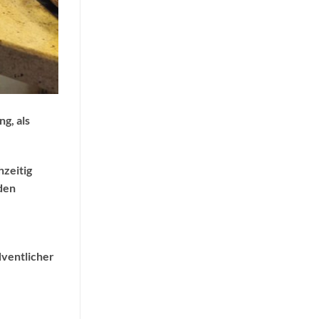
ng, als
hzeitig
 den
dventlicher