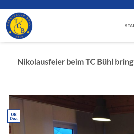
Zum
Inhalt
springen
STA
Nikolausfeier beim TC Bühl brin
08
Dez.