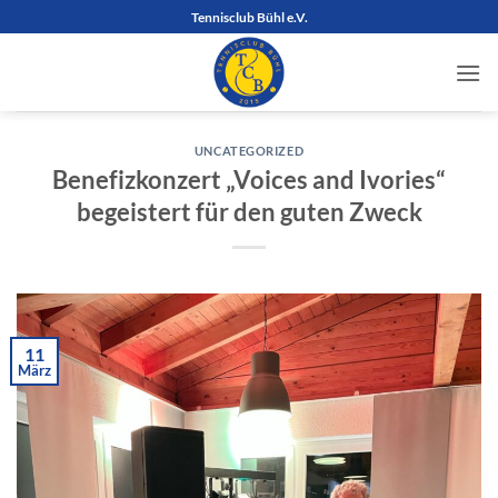
Zum
Tennisclub Bühl e.V.
Inhalt
springen
UNCATEGORIZED
Benefizkonzert „Voices and Ivories“
begeistert für den guten Zweck
11
März