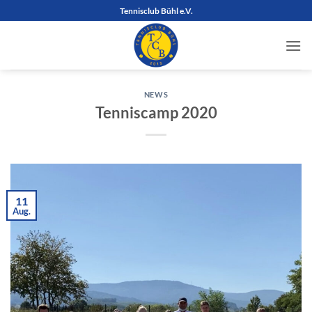
Zum
Tennisclub Bühl e.V.
Inhalt
springen
NEWS
Tenniscamp 2020
11
Aug.