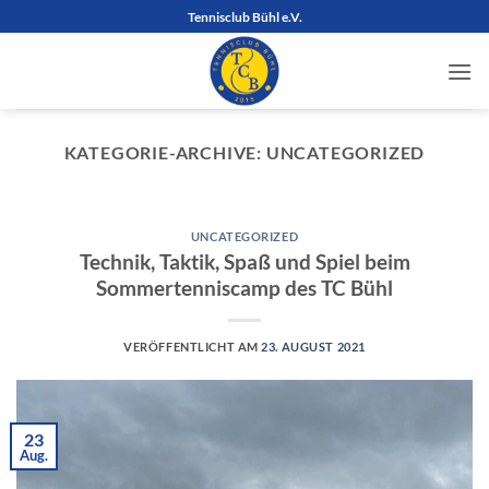
Zum
Tennisclub Bühl e.V.
Inhalt
springen
KATEGORIE-ARCHIVE:
UNCATEGORIZED
UNCATEGORIZED
Technik, Taktik, Spaß und Spiel beim
Sommertenniscamp des TC Bühl
VERÖFFENTLICHT AM
23. AUGUST 2021
23
Aug.