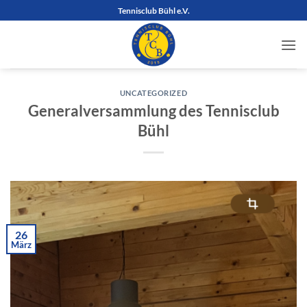
Zum
Tennisclub Bühl e.V.
Inhalt
springen
UNCATEGORIZED
Generalversammlung des Tennisclub
Bühl
26
März