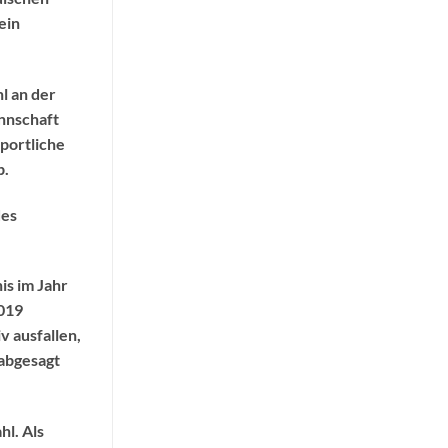
ein
l an der
nnschaft
sportliche
b.
des
is im Jahr
2019
 ausfallen,
 abgesagt
l. Als