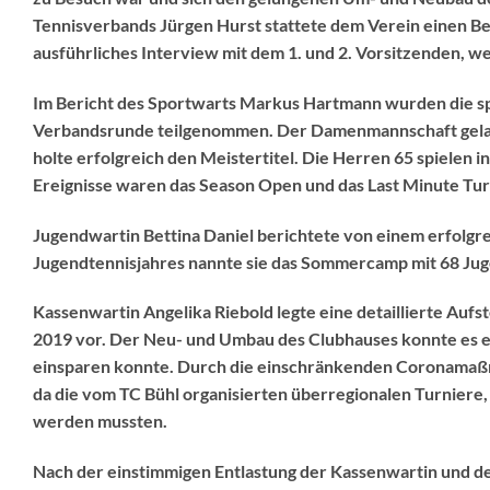
Tennisverbands Jürgen Hurst stattete dem Verein einen Bes
ausführliches Interview mit dem 1. und 2. Vorsitzenden, we
Im Bericht des Sportwarts Markus Hartmann wurden die spo
Verbandsrunde teilgenommen. Der Damenmannschaft gelang
holte erfolgreich den Meistertitel. Die Herren 65 spielen 
Ereignisse waren das Season Open und das Last Minute Turn
Jugendwartin Bettina Daniel berichtete von einem erfolgr
Jugendtennisjahres nannte sie das Sommercamp mit 68 Juge
Kassenwartin Angelika Riebold legte eine detaillierte Auf
2019 vor. Der Neu- und Umbau des Clubhauses konnte es er
einsparen konnte. Durch die einschränkenden Coronamaßnah
da die vom TC Bühl organisierten überregionalen Turniere, 
werden mussten.
Nach der einstimmigen Entlastung der Kassenwartin und d