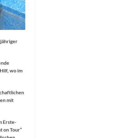
jähriger
zende
Hilf, wo im
schaftlichen
en mit
m Erste-
t on Tour“
dischen