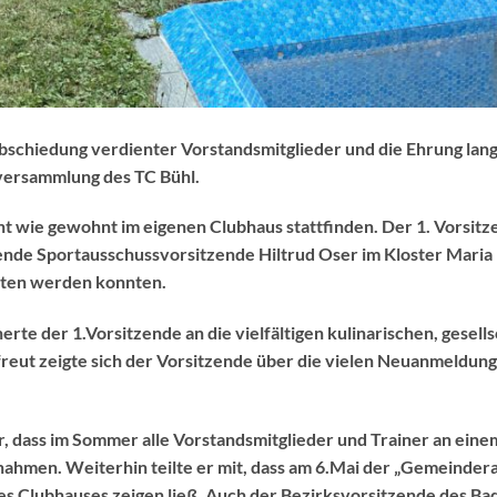
bschiedung verdienter Vorstandsmitglieder und die Ehrung lang
versammlung des TC Bühl.
t wie gewohnt im eigenen Clubhaus stattfinden. Der 1. Vorsit
ende Sportausschussvorsitzende Hiltrud Oser im Kloster Maria 
lten werden konnten.
erte der 1.Vorsitzende an die vielfältigen kulinarischen, gesell
ut zeigte sich der Vorsitzende über die vielen Neuanmeldung
er, dass im Sommer alle Vorstandsmitglieder und Trainer an eine
nahmen. Weiterhin teilte er mit, dass am 6.Mai der „Gemeindera
s Clubhauses zeigen ließ. Auch der Bezirksvorsitzende des Ba