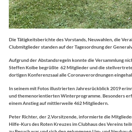
Die Tätigkeitsberichte des Vorstands, Neuwahlen, die Vera
Clubmitglieder standen auf der Tagesordnung der General
Aufgrund der Abstandsregeln konnte die Versammlung nich
Steffen Kolbe begrüßte 62 Mitglieder und die stellvertret
dortigen Konferenzsaal alle Coronaverordnungen eingeha
In seinem mit Fotos illustrierten Jahresrückblick 2019 erinn
und themenorientierten Winterprogramme. Besonders erfre
einem Anstieg auf mittlerweile 462 Mitgliedern.
Peter Richter, der 2.Vorsitzende, informierte die Mitglied
Hilfe-Kurs des Roten Kreuzes im Clubhaus des Vereins teil
zu Besuch war und sich den gelungenen Um- und Neubau de