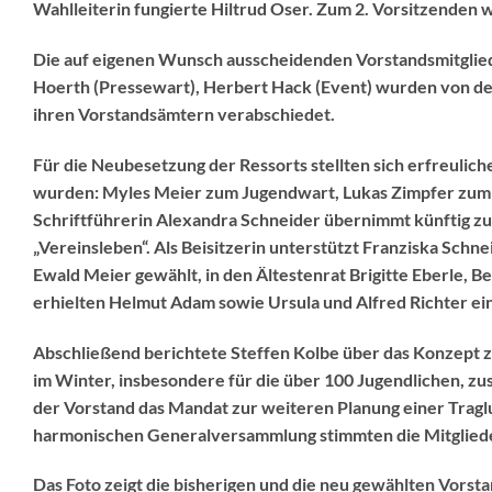
Wahlleiterin fungierte Hiltrud Oser. Zum 2. Vorsitzenden
Die auf eigenen Wunsch ausscheidenden Vorstandsmitgliede
Hoerth (Pressewart), Herbert Hack (Event) wurden von den
ihren Vorstandsämtern verabschiedet.
Für die Neubesetzung der Ressorts stellten sich erfreulic
wurden: Myles Meier zum Jugendwart, Lukas Zimpfer zum 
Schriftführerin Alexandra Schneider übernimmt künftig zu
„Vereinsleben“. Als Beisitzerin unterstützt Franziska Sc
Ewald Meier gewählt, in den Ältestenrat Brigitte Eberle, Be
erhielten Helmut Adam sowie Ursula und Alfred Richter e
Abschließend berichtete Steffen Kolbe über das Konzept zu
im Winter, insbesondere für die über 100 Jugendlichen, zusä
der Vorstand das Mandat zur weiteren Planung einer Tragl
harmonischen Generalversammlung stimmten die Mitglied
Das Foto zeigt die bisherigen und die neu gewählten Vorst