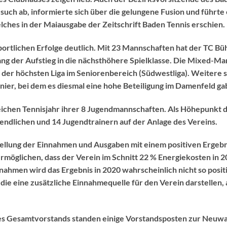
uch ab, informierte sich über die gelungene Fusion und führte 
lches in der Maiausgabe der Zeitschrift Baden Tennis erschien.
rtlichen Erfolge deutlich. Mit 23 Mannschaften hat der TC Büh
 der Aufstieg in die nächsthöhere Spielklasse. Die Mixed-Ma
in der höchsten Liga im Seniorenbereich (Südwestliga). Weitere 
ier, bei dem es diesmal eine hohe Beteiligung im Damenfeld ga
eichen Tennisjahr ihrer 8 Jugendmannschaften. Als Höhepunkt 
ndlichen und 14 Jugendtrainern auf der Anlage des Vereins.
stellung der Einnahmen und Ausgaben mit einem positiven Ergebn
möglichen, dass der Verein im Schnitt 22 % Energiekosten in 
men wird das Ergebnis in 2020 wahrscheinlich nicht so positiv
die eine zusätzliche Einnahmequelle für den Verein darstellen,
es Gesamtvorstands standen einige Vorstandsposten zur Neuwah