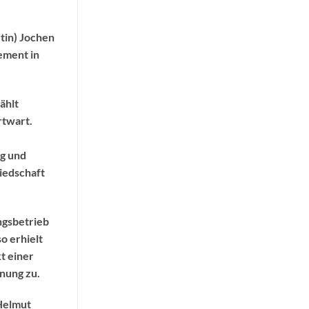
tin) Jochen
ement in
ählt
rtwart.
ng und
liedschaft
ngsbetrieb
o erhielt
t einer
nung zu.
 Helmut