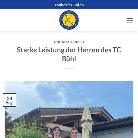
Zum
Tennisclub Bühl e.V.
Inhalt
springen
UNCATEGORIZED
Starke Leistung der Herren des TC
Bühl
24
Aug.