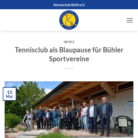
Zum
Tennisclub Bühl e.V.
Inhalt
springen
NEWS
Tennisclub als Blaupause für Bühler
Sportvereine
15
Mai