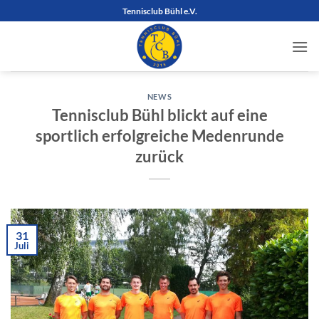
Zum
Tennisclub Bühl e.V.
Inhalt
springen
NEWS
Tennisclub Bühl blickt auf eine
sportlich erfolgreiche Medenrunde
zurück
31
Juli