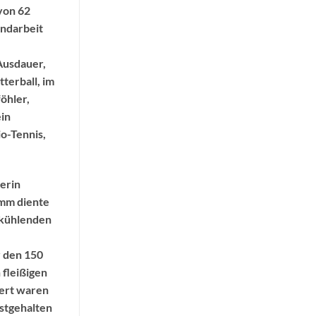
von 62
endarbeit
 Ausdauer,
terball, im
öhler,
ein
o-Tennis,
erin
amm diente
e kühlenden
r den 150
 fleißigen
tert waren
estgehalten