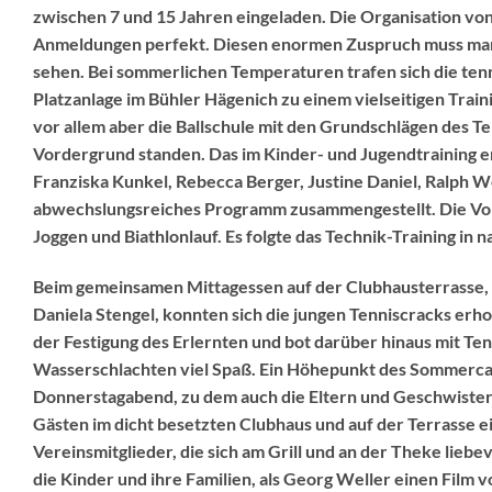
zwischen 7 und 15 Jahren eingeladen. Die Organisation von
Anmeldungen perfekt. Diesen enormen Zuspruch muss man a
sehen. Bei sommerlichen Temperaturen trafen sich die ten
Platzanlage im Bühler Hägenich zu einem vielseitigen Train
vor allem aber die Ballschule mit den Grundschlägen des Te
Vordergrund standen. Das im Kinder- und Jugendtraining e
Franziska Kunkel, Rebecca Berger, Justine Daniel, Ralph W
abwechslungsreiches Programm zusammengestellt. Die Vo
Joggen und Biathlonlauf. Es folgte das Technik-Training in 
Beim gemeinsamen Mittagessen auf der Clubhausterrasse, 
Daniela Stengel, konnten sich die jungen Tenniscracks er
der Festigung des Erlernten und bot darüber hinaus mit Te
Wasserschlachten viel Spaß. Ein Höhepunkt des Sommercam
Donnerstagabend, zu dem auch die Eltern und Geschwister
Gästen im dicht besetzten Clubhaus und auf der Terrasse ei
Vereinsmitglieder, die sich am Grill und an der Theke lie
die Kinder und ihre Familien, als Georg Weller einen Film 