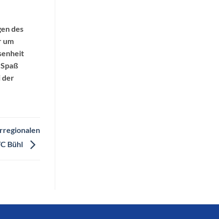
gen des
r um
senheit
l Spaß
 der
rregionalen
TC Bühl