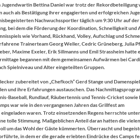
 Jugendwartin Bettina Daniel war trotz der Rekordbeteiligung 
uch als Bestätigung ihrer engagierten und erfolgreichen Jug
nisbegeisterten Nachwuchssportler täglich um 9:30 Uhr auf der
ing, bei dem die Förderung der Koordination, Schnelligkeit und
nnisspiels wie Vorhand, Rückhand, Volley, Aufschlag und Schmet
rfahrene Trainerteam Georg Weller, Cedric Grüneberg, Julia Pf
eber, Maxime Exeler, Erik Sillmanns und Emil Strassheim hatte 
rmittage begannen mit dem gemeinsamen Aufwärmen bei Cardi
nach Spielniveau und Alter eingeteilten Gruppen.
lecker zubereitet von „Chefkoch“ Gerd Stange und Damenspiel
holen und ihre Erfahrungen austauschen. Das Nachmittagsprogr
nnis-Baseball, Rundlauf, Räubertennis und Tennis-Cricket sowi
ps war wie in den vergangenen Jahren das Grillfest am
 eingeladen waren. Trotz einsetzenden Regens herrschte unte
ne tolle Stimmung. Maßgeblichen Anteil daran hatten die vielen
bevoll um das Wohl der Gäste kümmerten. Überrascht und begeis
vorführte, in dem er die gerade erlebten Eindrücke des Camps f