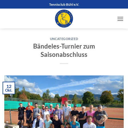
Zum
Tennisclub Bühl e.V.
Inhalt
springen
UNCATEGORIZED
Bändeles-Turnier zum
Saisonabschluss
12
Okt.