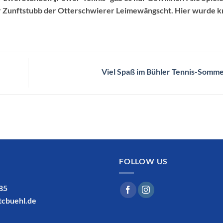
er Zunftstubb der Otterschwierer Leimewängscht. Hier wurde kr
Viel Spaß im Bühler Tennis-Som
FOLLOW US
185
tcbuehl.de