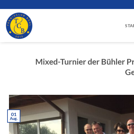
Zum
Inhalt
springen
STA
Mixed-Turnier der Bühler P
Ge
01
Aug.