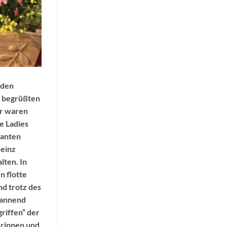
iden
r begrüßten
er waren
e Ladies
ganten
Heinz
lten. In
n flotte
nd trotz des
pannend
riffen“ der
erinnen und