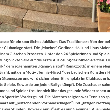
sste für ein sportliches Jubiläum. Das Traditionstreffen der be
r Clubanlage statt. Die „Macher“ Gerlinde Höll und Linus Maie
 einem Gläschen Prosecco. Unter den 24 Spielerinnen und Spiel
nung blickten alle auf die erste Auslosung der Mixed-Partien. Di
k“, dem sogenannten „Rama-Salatöl“ (Ramazzotti) in einem ele
Grafik mit dem Motiv „Tennis-Hirsch“ des badischen Künstlers 
räftemessen und wird sicher einen Ehrenplatz im Clubhaus erha
 Spiele. Es wurde um jeden Ball gekämpft. Die Zuschauer sahe
innen und Spieler freuten sich über das gesunde Wiedersehen u
n Sport im Vordergrund. Die Matches zeigten was Tennis so s
aart mit „peitschenden Vorhandschlägen“ und „giftigen Netzang
 zwei Stunden „Power-Tennis“ gab es nur Gewinner. Alle Spiel