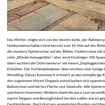
Das Wetter zeigte sich von der besten Seite, der Rahmen pa
Hobbymannschaften fand bereits zum 10. Mal auf der Bühle
die muntere Spielerschar auf der Bühler Clubterrasse mit
viele „Wiederholungstäter“, aber auch Einsteiger. Mit Span
überraschten die Ottersweierer mit einem „Dopinggeschen
Eiskühler. Die Tschändelmänner überreichten eine lustige 
Wendling. Dieses Kunstwerk erinnert an das zehnjährige K
den zugelosten Mixed-Doppels entwickelten sich spannende
Ballwechsel und hörten Flüche und Jubelrufe. Alle Spieler
spürbaren Gewinnen-Wollens stand die pure Lust am weiße
macht: Eleganz und Beweglichkeit bei den Ladies waren gep
Gentlemänner. Nach drei neu ausgelosten Runden und über