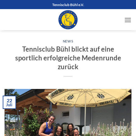
Zum
Tennisclub Bühl e.V.
Inhalt
springen
NEWS
Tennisclub Bühl blickt auf eine
sportlich erfolgreiche Medenrunde
zurück
22
Juli