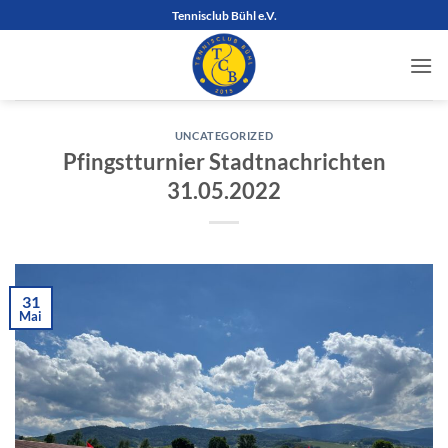
Zum
Tennisclub Bühl e.V.
Inhalt
springen
UNCATEGORIZED
Pfingstturnier Stadtnachrichten
31.05.2022
31
Mai