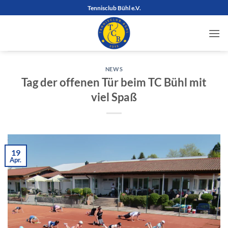
Zum
Tennisclub Bühl e.V.
Inhalt
springen
NEWS
Tag der offenen Tür beim TC Bühl mit
viel Spaß
19
Apr.